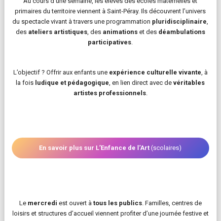
Au cours d’une semaine, les élèves des écoles maternelles et
primaires du territoire viennent à Saint-Péray. Ils découvrent l’univers
du spectacle vivant à travers une programmation
pluridisciplinaire
,
des
ateliers artistiques
, des
animations
et des
déambulations
participatives
.
L’objectif ? Offrir aux enfants une
expérience culturelle vivante
, à
la fois
ludique et pédagogique
, en lien direct avec de
véritables
artistes professionnels
.
En savoir plus sur L’Enfance de l’Art
(scolaires)
Le
mercredi
est ouvert à
tous les publics
. Familles, centres de
loisirs et structures d’accueil viennent profiter d’une journée festive et