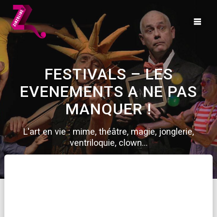
Skip
to
content
FESTIVALS – LES
EVENEMENTS A NE PAS
MANQUER !
L'art en vie : mime, théâtre, magie, jonglerie,
ventriloquie, clown...