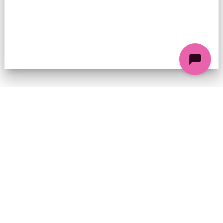
74 chemin de la Cacharde, 07130 Saint-Péray
Coordonnées GPS : 44.9338312 4.8318686
contact@ciezinzoline.org