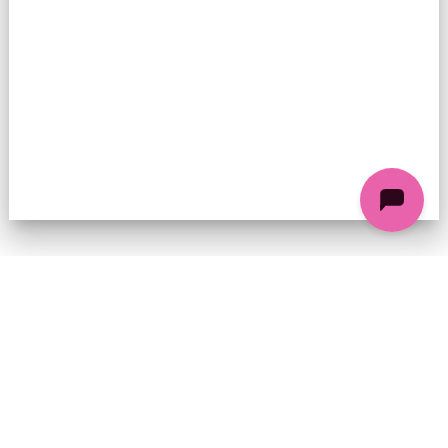
74 chemin de la Cacharde, 07130 Saint-Péray
Coordonnées GPS : 44.9338312 4.8318686