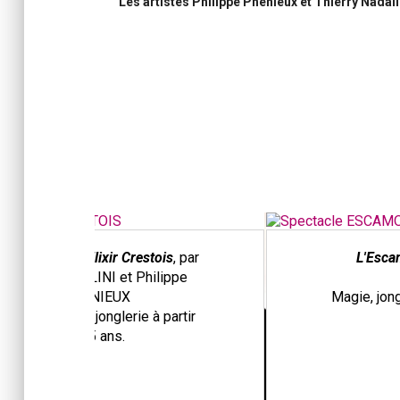
Les artistes Philippe Phénieux et Thierry Nadal
.
s
, par
L'Escamoteur
, par Thierry
ppe
NADALINI
Magie, jonglerie à partir de 5 ans.
artir