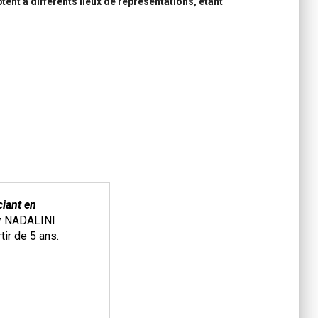
ent à différents lieux de représentations, étant
Les frères de la Côte
, par Thierry
NADALINI et Philippe Phénieux
Théatre, magie, jonglerie à partir
de 5 ans.