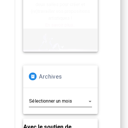
deux salles pour créer et
(re)travailler vos propositions
artistiques !
En savoir plus...
Archives
Archives
Avec le soutien de...