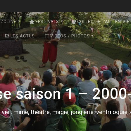
NZOLINE
FESTIVALS
COLLECTIF L’ART EN VIE
LES ACTUS
VIDEOS / PHOTOS
se saison 1 – 2000
 vie : mime, théâtre, magie, jonglerie, ventriloquie,