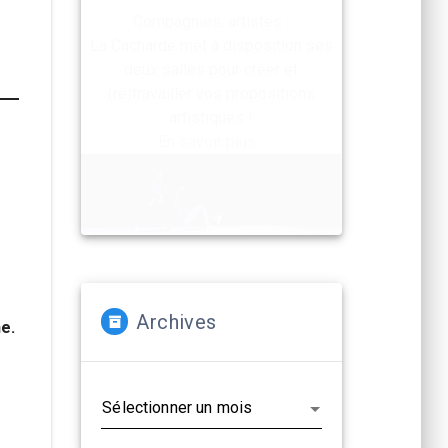
Compagnies, artistes :
La Cacharde met à disposition ses
deux salles pour créer et
(re)travailler vos propositions
artistiques !
En savoir plus...
Archives
ne.
Archives