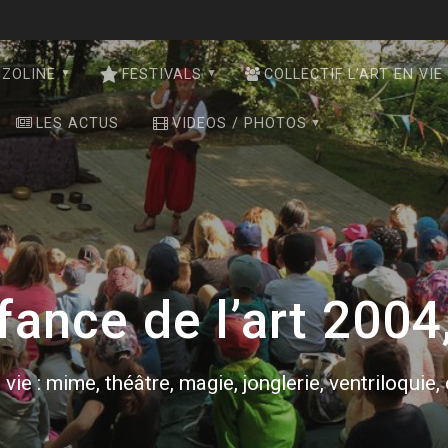
NZOLINE
FESTIVALS
COLLECTIF L’ART EN VIE
LES ACTUS
VIDEOS / PHOTOS
enfance de l’art 200
 vie : mime, théâtre, magie, jonglerie, ventriloquie,