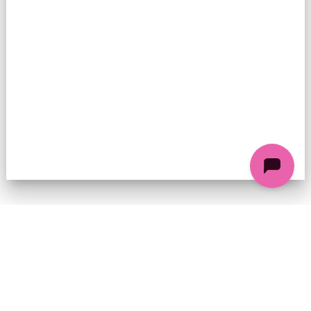
74 chemin de la Cacharde, 07130 Saint-Péray
Coordonnées GPS : 44.9338312 4.8318686