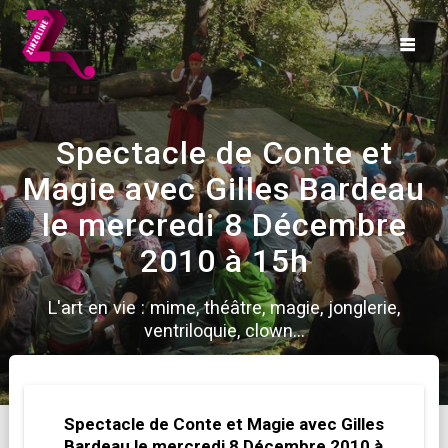
Skip
to
content
Spectacle de Conte et
Magie avec Gilles Bardeau
le mercredi 8 Décembre
2010 à 15h
L'art en vie : mime, théâtre, magie, jonglerie,
ventriloquie, clown...
Spectacle de Conte et Magie avec Gilles
Bardeau le mercredi 8 Décembre 2010 à