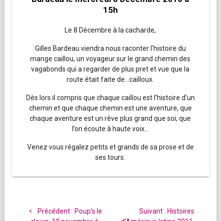
15h
Le 8 Décembre à la cacharde,
Gilles Bardeau viendra nous raconter l’histoire du
mange caillou, un voyageur sur le grand chemin des
vagabonds qui a regarder de plus pret et vue que la
route était faite de…cailloux.
Dès lors il compris que chaque caillou est l’histoire d’un
chemin et que chaque chemin est une aventure, que
chaque aventure est un rêve plus grand que soi, que
l’on écoute à haute voix…
Venez vous régalez petits et grands de sa prose et de
ses tours.
Navigation
de
Article
Article
Précédent :
Poup’s le
Suivant :
Histoires
précédent
suivant