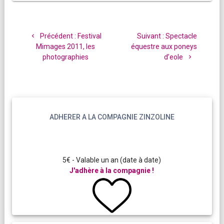
Navigation
de
Article
Article
Précédent :
Festival
Suivant :
Spectacle
l’article
précédent
suivant
Mimages 2011, les
équestre aux poneys
:
:
photographies
d’eole
ADHERER A LA COMPAGNIE ZINZOLINE
5€ - Valable un an (date à date)
J'adhère à la compagnie !