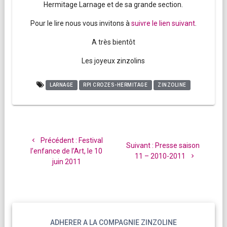
Hermitage Larnage et de sa grande section.
Pour le lire nous vous invitons à
suivre le lien suivant
.
A très bientôt
Les joyeux zinzolins
LARNAGE
RPI CROZES-HERMITAGE
ZINZOLINE
Navigation
de
Article
Précédent :
Festival
Article
Suivant :
Presse saison
l’article
précédent
l’enfance de l’Art, le 10
suivant
11 – 2010-2011
:
juin 2011
:
ADHERER A LA COMPAGNIE ZINZOLINE