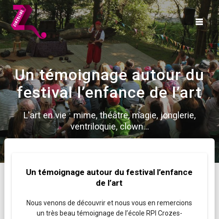
Skip
to
content
Un témoignage autour du
festival l’enfance de l’art
L'art en vie : mime, théâtre, magie, jonglerie,
ventriloquie, clown...
Un témoignage autour du festival l’enfance
de l’art
Nous venons de découvrir et nous vous en remercions
un très beau témoignage de l’école RPI Crozes-