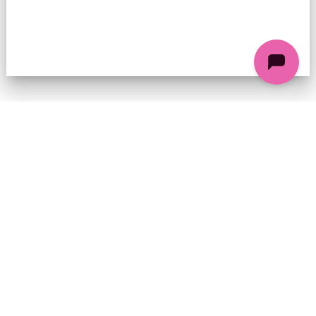
74 chemin de la Cacharde, 07130 Saint-Péray
Coordonnées GPS : 44.9338312 4.8318686
contact@ciezinzoline.org
+ 33 4 75 81 01 20
+ 33 6 09 32 76 63