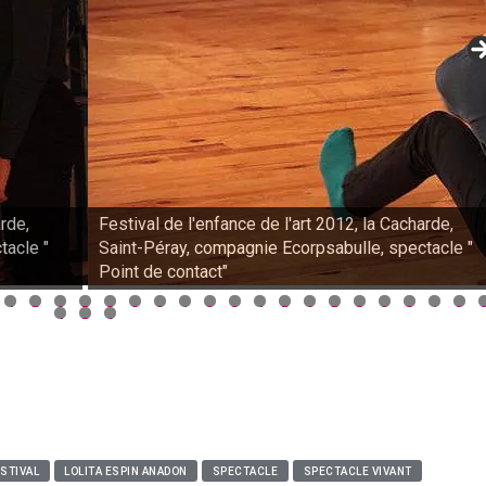
arde,
Festival de l'enfance de l'art 2012, la Cacharde,
tacle "
Saint-Péray, compagnie Ecorpsabulle, spectacle "
Point de contact"
4
5
6
7
8
9
0
1
2
3
4
5
6
7
8
9
0
1
2
4
5
6
STIVAL
LOLITA ESPIN ANADON
SPECTACLE
SPECTACLE VIVANT