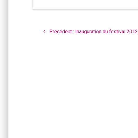
Navigation
de
Article
Précédent :
Inauguration du festival 2012
l’article
précédent
: