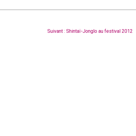
Article
Suivant :
Shintaï-Jonglo au festival 2012
suivant
: