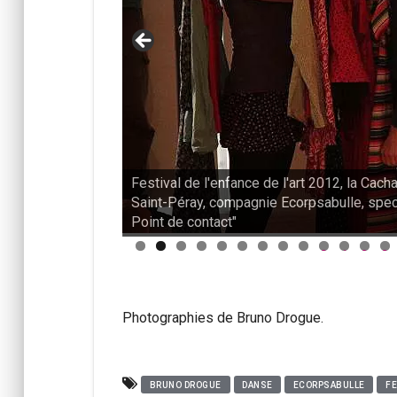
 la Cacharde,
Festival de l'enfance de l'art 2012, la Cach
le, spectacle "
Saint-Péray, compagnie Ecorpsabulle, spec
Point de contact"
0
1
2
3
Photographies de Bruno Drogue.
BRUNO DROGUE
DANSE
ECORPSABULLE
FE