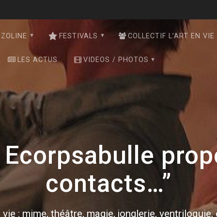
NZOLINE
FESTIVALS
COLLECTIF L’ART EN VIE
LES ACTUS
VIDEOS / PHOTOS
Ecorpsabulle prop
contacts…”
 vie : mime, théâtre, magie, jonglerie, ventriloquie,