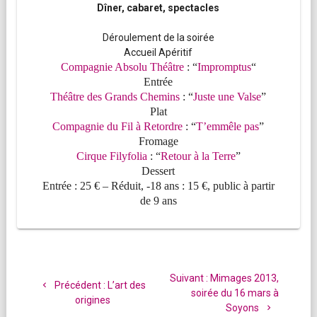
Dîner, cabaret, spectacles
Déroulement de la soirée
Accueil Apéritif
Compagnie Absolu Théâtre
: “
Impromptus
“
Entrée
Théâtre des Grands Chemins
: “
Juste une Valse
”
Plat
Compagnie du Fil à Retordre
: “
T’emmêle pas
”
Fromage
Cirque
Filyfolia
: “
Retour à la Terre
”
Dessert
Entrée : 25 € – Réduit, -18 ans : 15 €, public à partir
de 9 ans
Navigation
de
Article
Suivant :
Mimages 2013,
Article
Précédent :
L’art des
l’article
suivant
soirée du 16 mars à
précédent
origines
:
Soyons
: