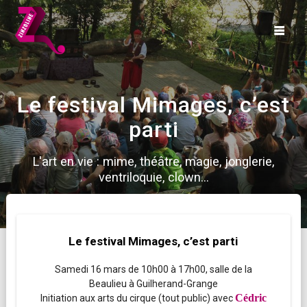
Skip
to
content
Le festival Mimages, c’est
parti
L'art en vie : mime, théâtre, magie, jonglerie,
ventriloquie, clown...
Le festival Mimages, c’est parti
Samedi 16 mars de 10h00 à 17h00, salle de la
Beaulieu à
Guilherand-Grange
Cédric
Initiation aux arts du cirque (tout public) avec