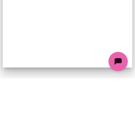
74 chemin de la Cacharde, 07130 Saint-Péray
Coordonnées GPS : 44.9338312 4.8318686