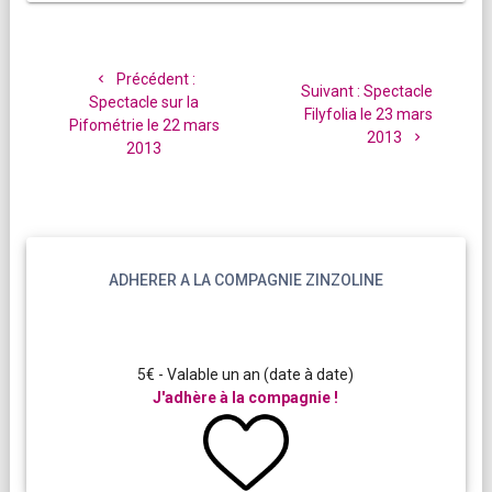
Navigation
de
Article
Précédent :
Article
Suivant :
Spectacle
l’article
précédent
Spectacle sur la
suivant
Filyfolia le 23 mars
:
Pifométrie le 22 mars
:
2013
2013
ADHERER A LA COMPAGNIE ZINZOLINE
5€ - Valable un an (date à date)
J'adhère à la compagnie !