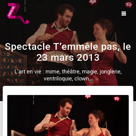
Skip
to
content
Spectacle T’emmêle pas, le
23 mars 2013
L'art en vie : mime, théâtre, magie, jonglerie,
ventriloquie, clown...