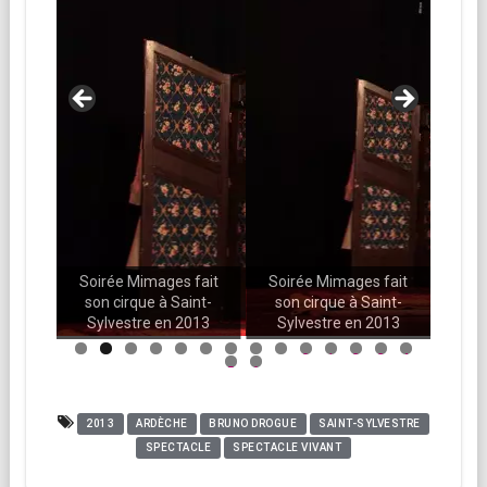
fait
Soirée Mimages fait
Soirée Mimages fait
Soi
int-
son cirque à Saint-
son cirque à Saint-
son
013
Sylvestre en 2013
Sylvestre en 2013
Sy
0
1
2
3
4
5
6
2013
ARDÈCHE
BRUNO DROGUE
SAINT-SYLVESTRE
SPECTACLE
SPECTACLE VIVANT