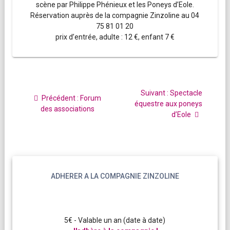
scène par Philippe Phénieux et les Poneys d’Eole.
Réservation auprès de la compagnie Zinzoline au 04
75 81 01 20
prix d’entrée, adulte : 12 €, enfant 7 €
Navigation
de
Article
Suivant :
Spectacle
Article
Précédent :
Forum
l’article
suivant
équestre aux poneys
précédent
des associations
:
d’Eole
:
ADHERER A LA COMPAGNIE ZINZOLINE
5€ - Valable un an (date à date)