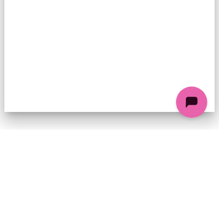
74 chemin de la Cacharde, 07130 Saint-Péray
Coordonnées GPS : 44.9338312 4.8318686