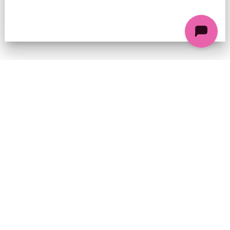
74 chemin de la Cacharde, 07130 Saint-Péray
Coordonnées GPS : 44.9338312 4.8318686
contact@ciezinzoline.org
+ 33 4 75 81 01 20
+ 33 6 09 32 76 63