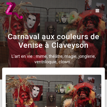
Skip
to
content
Carnaval aux couleurs de
Venise à Claveyson
L'art en vie : mime, théâtre, magie, jonglerie,
ventriloquie, clown...