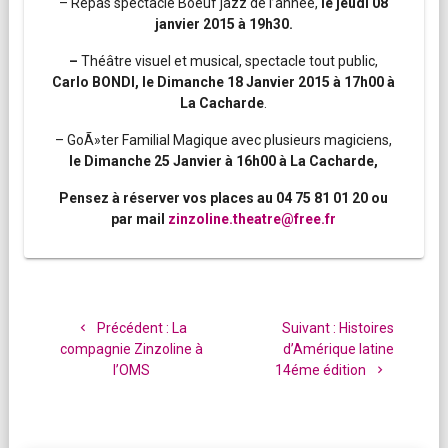
– Repas spectacle Boeuf jazz de l’année,
le jeudi 08
janvier 2015 à 19h30.
–
Théâtre visuel et musical, spectacle tout public,
Carlo BONDI, le Dimanche 18 Janvier 2015 à 17h00 à
La Cacharde
.
– GoÃ»ter Familial Magique avec plusieurs magiciens,
le Dimanche 25 Janvier à 16h00 à La Cacharde,
Pensez à réserver vos places au
04 75 81 01 20
ou
par mail
zinzoline.theatre@free.fr
Navigation
de
Article
Article
Précédent :
La
Suivant :
Histoires
l’article
précédent
suivant
compagnie Zinzoline à
d’Amérique latine
:
:
l’OMS
14éme édition