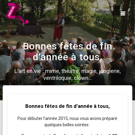
Skip
to
content
Bonnes fêtes de fin
d’année à tous,
L'art en vie : mime, théâtre, magie, jonglerie,
ventriloquie, clown...
Bonnes fêtes de fin d’année à tous,
Pour débuter l’année 2015, nous vous avons préparé
quelques belles soirées :