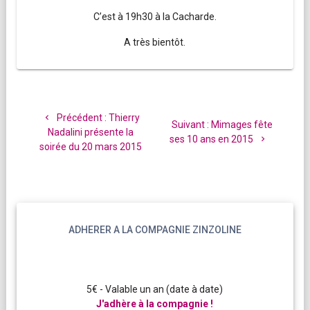
C’est à 19h30 à la Cacharde.
A très bientôt.
Navigation
de
Article
Précédent :
Thierry
Article
Suivant :
Mimages fête
l’article
précédent
Nadalini présente la
suivant
ses 10 ans en 2015
:
soirée du 20 mars 2015
:
ADHERER A LA COMPAGNIE ZINZOLINE
5€ - Valable un an (date à date)
J'adhère à la compagnie !