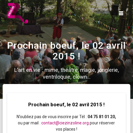
Skip
to
content
Prochain boeuf, le 02 avril
2015 !
L'art en vie : mime, théâtre, magie, jonglerie,
ventriloquie, clown...
Prochain boeuf, le 02 avril 2015 !
N’oubliez pas de vous inscrire par Tél :
04 75 81 01 20,
ou par mail :
contact@ciezinzoline.org
pour réserver
vos places !