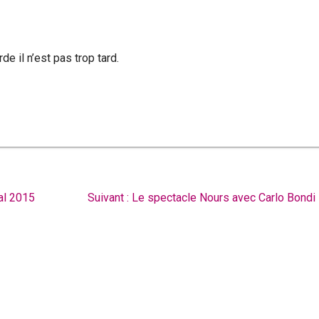
de il n’est pas trop tard.
Article
val 2015
Suivant :
Le spectacle Nours avec Carlo Bondi
suivant
: