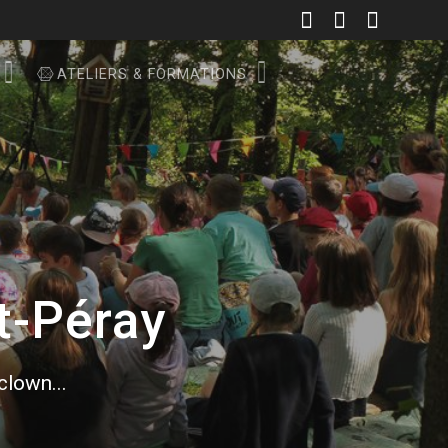
ATELIERS & FORMATIONS
t-Péray
 clown...