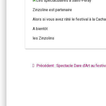
Zinzoline est partenaire
Alors si vous avez râté le festival à la Cachar
A bientôt
les Zinzolins
Navigation
de
Article
Précédent :
Spectacle Dare d’Art au festi
l’article
précédent
: