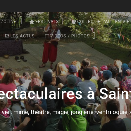
NZOLINE
FESTIVALS
COLLECTIF L’ART EN VIE
LES ACTUS
VIDEOS / PHOTOS
ectaculaires à Sain
 vie : mime, théâtre, magie, jonglerie, ventriloquie,