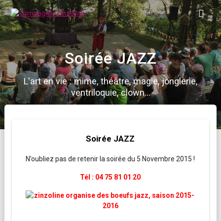
Skip
to
content
Soirée JAZZ
L'art en vie : mime, théâtre, magie, jonglerie,
ventriloquie, clown...
Soirée JAZZ
N’oubliez pas de retenir la soirée du 5 Novembre 2015 !
Tél : 04 75 81 01 20