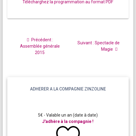
Télécharghez la programmation au format PDF
Navigation
de
Article
Précédent :
Article
Suivant :
Spectacle de
l’article
précédent
Assemblée générale
suivant
Magie
:
2015
:
ADHERER A LA COMPAGNIE ZINZOLINE
5€ - Valable un an (date à date)
J'adhère à la compagnie !