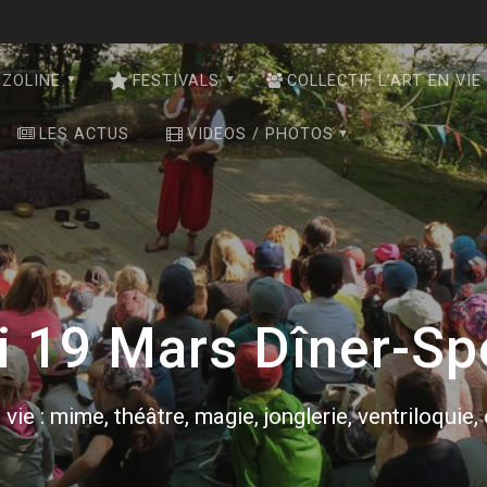
NZOLINE
FESTIVALS
COLLECTIF L’ART EN VIE
LES ACTUS
VIDEOS / PHOTOS
 19 Mars Dîner-Sp
 vie : mime, théâtre, magie, jonglerie, ventriloquie,