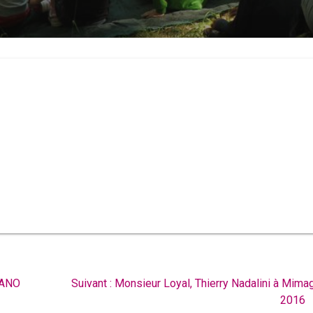
Article
GANO
Suivant :
Monsieur Loyal, Thierry Nadalini à Mima
suivant
2016