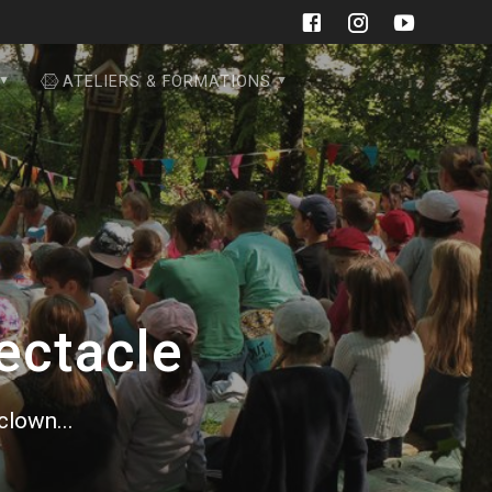
ATELIERS & FORMATIONS
ectacle
 clown...