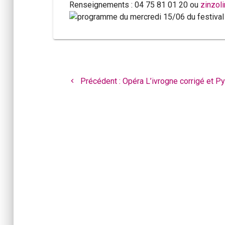
Renseignements : 04 75 81 01 20 ou
zinzoli
Navigation
de
Article
Précédent :
Opéra L’ivrogne corrigé et P
l’article
précédent
: