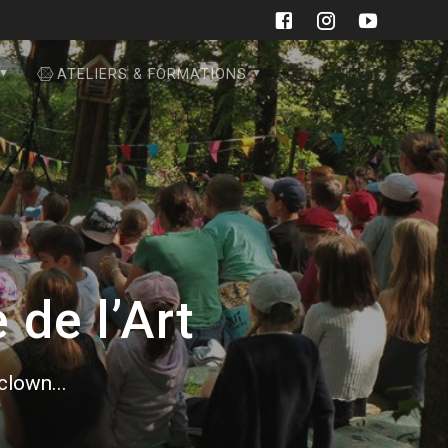
ATELIERS & FORMATIONS
 de l’Art
 clown...