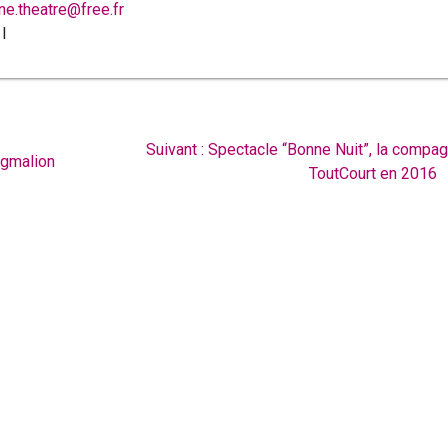
ne.theatre@free.fr
Article
Suivant :
Spectacle “Bonne Nuit”, la compag
ygmalion
suivant
ToutCourt en 2016
: