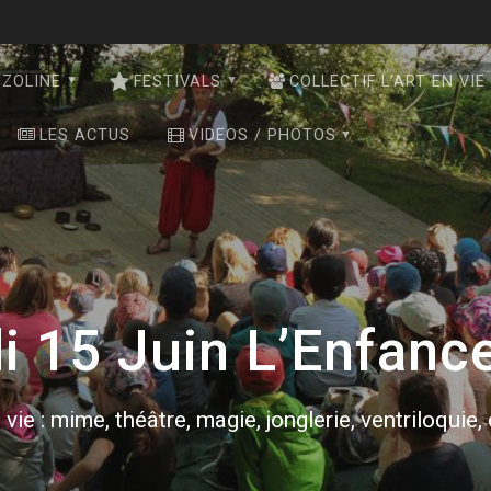
NZOLINE
FESTIVALS
COLLECTIF L’ART EN VIE
LES ACTUS
VIDEOS / PHOTOS
 15 Juin L’Enfance
 vie : mime, théâtre, magie, jonglerie, ventriloquie,