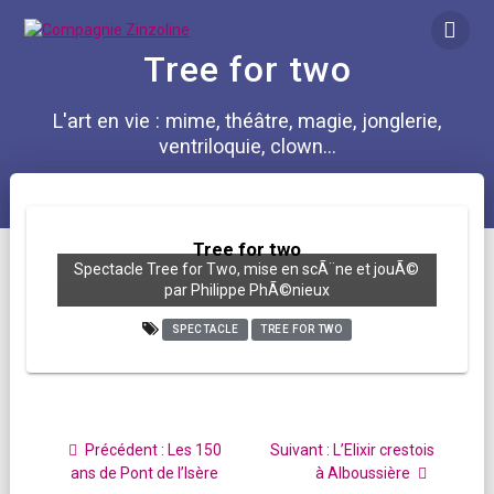
Skip
to
content
Tree for two
L'art en vie : mime, théâtre, magie, jonglerie,
ventriloquie, clown...
Tree for two
Spectacle Tree for Two, mise en scÃ¨ne et jouÃ©
par Philippe PhÃ©nieux
SPECTACLE
TREE FOR TWO
Navigation
de
Article
Article
Précédent :
Les 150
Suivant :
L’Elixir crestois
l’article
précédent
suivant
ans de Pont de l’Isère
à Alboussière