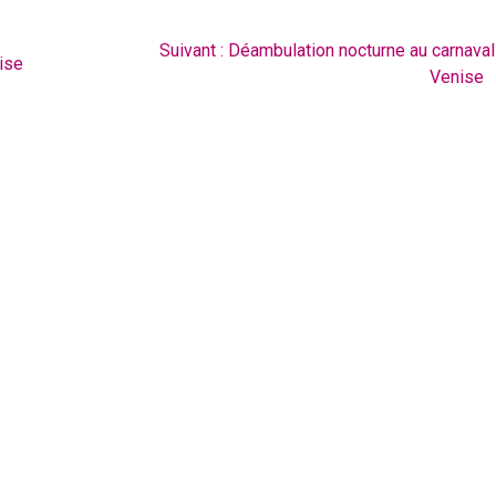
Article
Suivant :
Déambulation nocturne au carnaval
ise
suivant
Venise
: