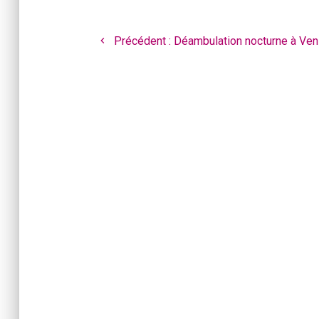
Navigation
de
Article
Précédent :
Déambulation nocturne à Ven
l’article
précédent
: