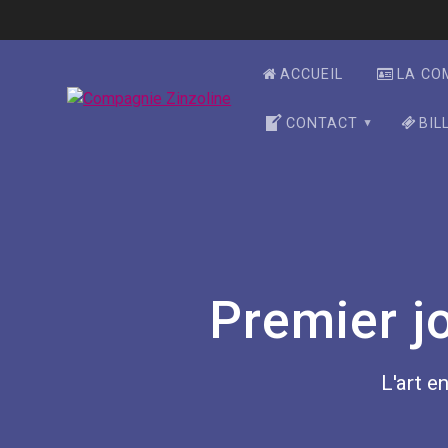
Skip
to
content
ACCUEIL
LA CO
CONTACT
BIL
Premier j
L'art en