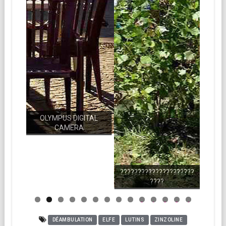
OLYMPUS DIGITAL
CAMERA
?????????????????????
????
0
1
2
3
4
DÉAMBULATION
ELFE
LUTINS
ZINZOLINE