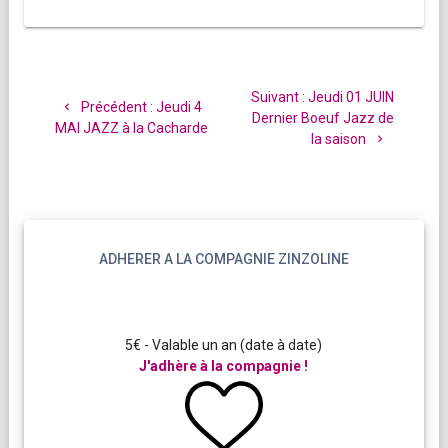
Navigation
de
Article
Suivant :
Jeudi 01 JUIN
Article
Précédent :
Jeudi 4
l’article
suivant
Dernier Boeuf Jazz de
précédent
MAI JAZZ à la Cacharde
:
la saison
:
ADHERER A LA COMPAGNIE ZINZOLINE
5€ - Valable un an (date à date)
J'adhère à la compagnie !