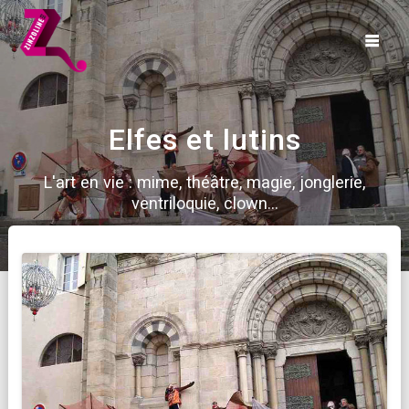
Skip
to
content
Elfes et lutins
L'art en vie : mime, théâtre, magie, jonglerie,
ventriloquie, clown...