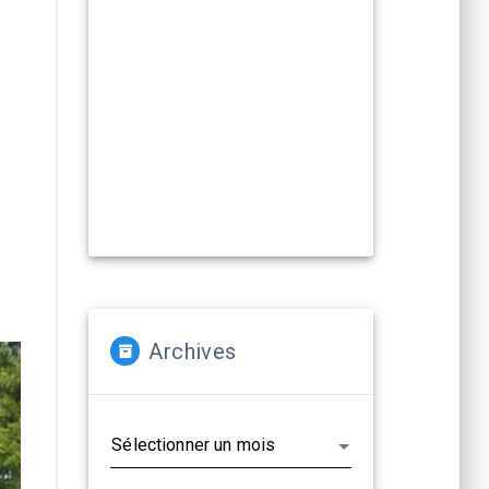
Compagnies, artistes :
La Cacharde met à disposition ses
deux salles pour créer et
(re)travailler vos propositions
artistiques !
En savoir plus...
Archives
Archives