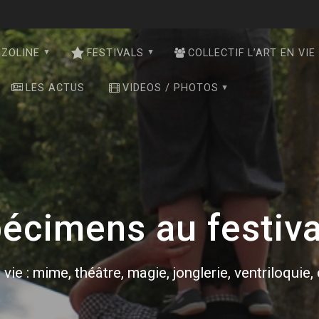
NZOLINE
FESTIVALS
COLLECTIF L’ART EN VIE
LES ACTUS
VIDEOS / PHOTOS
écimens au festiv
 vie : mime, théâtre, magie, jonglerie, ventriloquie,