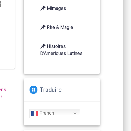
3
Mimages
6
Rire & Magie
Histoires
D’Ameriques Latines
Traduire
mens
French