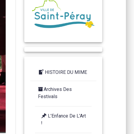
Qui
à l
sp
HISTOIRE DU MIME
Archives Des
Festivals
y
Quinzième festival "l'enfance de l'art" à Saint-Péray
L’Enfance De L’Art
à la Cacharde organisé par la compagnie Zinzoline,
!
spectacle les specimens