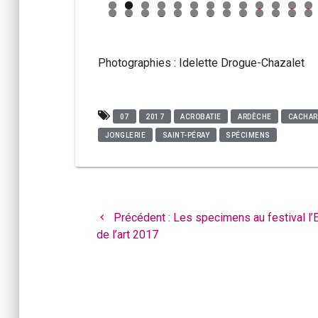
0
1
2
3
4
5
6
7
8
9
0
1
2
3
4
5
6
Photographies : Idelette Drogue-Chazalet
07
2017
ACROBATIE
ARDÈCHE
CACHAR
JONGLERIE
SAINT-PÉRAY
SPÉCIMENS
Navigation
de
Article
Précédent :
Les specimens au festival l’
l’article
précédent
de l’art 2017
: