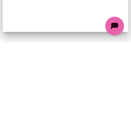
74 chemin de la Cacharde, 07130 Saint-Péray
Coordonnées GPS : 44.9338312 4.8318686
contact@ciezinzoline.org
+ 33 4 75 81 01 20
+ 33 6 09 32 76 63