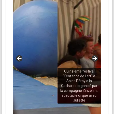
ival
Quinzième festival
rt" à
"l'enfance de l'art" à
la
Saint-Péray à la
é par
Cacharde organisé par
oline,
la compagnie Zinzoline,
 avec
spectacle cirque avec
Juliette