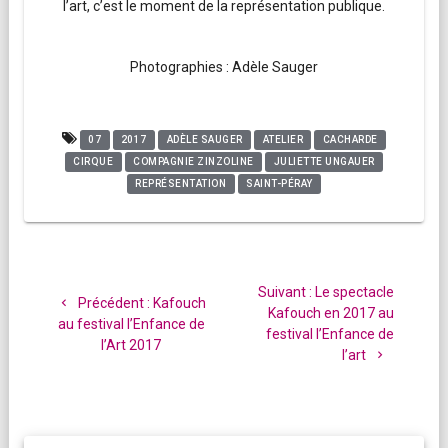
l’art, c’est le moment de la représentation publique.
Photographies : Adèle Sauger
07
2017
ADÈLE SAUGER
ATELIER
CACHARDE
CIRQUE
COMPAGNIE ZINZOLINE
JULIETTE UNGAUER
REPRÉSENTATION
SAINT-PÉRAY
Navigation
de
Article
Suivant :
Le spectacle
Article
Précédent :
Kafouch
l’article
suivant
Kafouch en 2017 au
précédent
au festival l’Enfance de
:
festival l’Enfance de
:
l’Art 2017
l’art