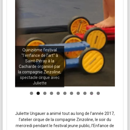
Quinzième festival
Qui
"l'enfance de l'art" à
"l'e
Saint-Péray à la
S
Cacharde organisé par
Cach
la compagnie Zinzoline,
la co
spectacle cirque avec
spec
Juliette
0
1
Juliette Ungauer a animé tout au long de l’année 2017,
l’atelier cirque de la compagnie Zinzoline, le soir du
mercredi pendant le festival jeune public, l’Enfance de