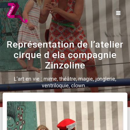
Skip
to
content
Représentation de l’atelier
cirque d ela compagnie
Zinzoline
L'art en vie : mime, théâtre, magie, jonglerie,
ventriloquie, clown...