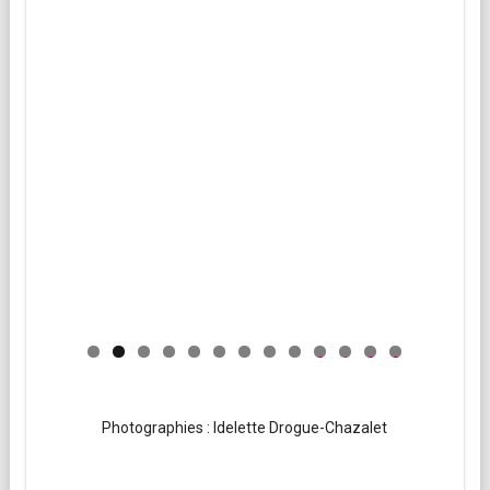
0
1
2
3
Photographies : Idelette Drogue-Chazalet