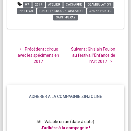
07
2017
ATELIER
CACHARDE
DÉAMBULATION
FESTIVAL
IDELETTE DROGUE-CHAZALET
JEUNE PUBLIC
SAINT-PÉRAY
Navigation
de
Article
Article
Précédent :
cirque
Suivant :
Ghislain Foulon
l’article
précédent
suivant
avec les spécimens en
au festival l’Enfance de
:
:
2017
l’Art 2017
ADHERER A LA COMPAGNIE ZINZOLINE
5€ - Valable un an (date à date)
J'adhère à la compagnie !