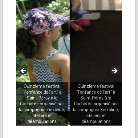
Qui
ival
Quinzième festival
Quinzième festival
"l'e
rt" à
"l'enfance de l'art" à
"l'enfance de l'art" à
S
la
Saint-Péray à la
Saint-Péray à la
Cach
é par
Cacharde organisé par
Cacharde organisé par
la co
oline,
la compagnie Zinzoline,
la compagnie Zinzoline,
ateliers et
ateliers et
d
ns
déambulations
déambulations