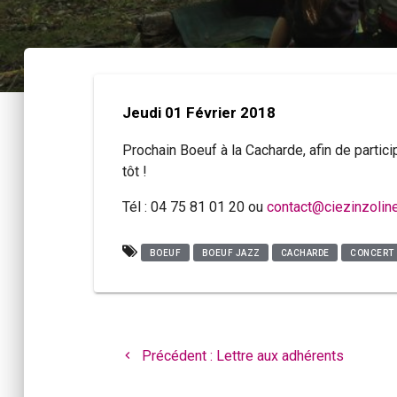
Jeudi 01 Février 2018
Prochain Boeuf à la Cacharde, afin de partici
tôt !
Tél : 04 75 81 01 20 ou
contact@ciezinzolin
BOEUF
BOEUF JAZZ
CACHARDE
CONCERT
Navigation
de
Article
Précédent :
Lettre aux adhérents
l’article
précédent