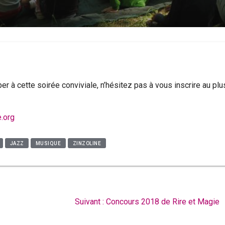
per à cette soirée conviviale, n’hésitez pas à vous inscrire au plu
e.org
JAZZ
MUSIQUE
ZINZOLINE
Article
Suivant :
Concours 2018 de Rire et Magie
suivant