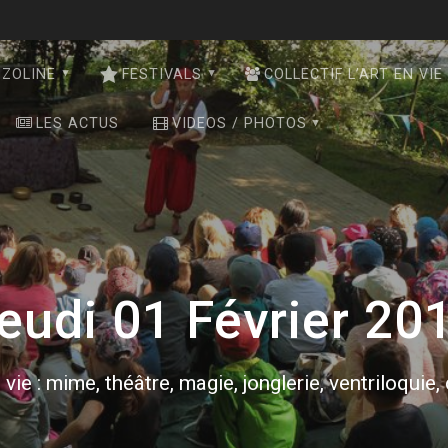
NZOLINE
FESTIVALS
COLLECTIF L’ART EN VIE
LES ACTUS
VIDEOS / PHOTOS
eudi 01 Février 20
 vie : mime, théâtre, magie, jonglerie, ventriloquie,