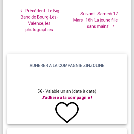
Navigation
de
Article
Précédent :
Le Big
Article
Suivant :
Samedi 17
l’article
précédent
Band de Bourg-Lès-
suivant
Mars : 16h ‘La jeune fille
:
Valence, les
:
sans mains’
photographies
ADHERER A LA COMPAGNIE ZINZOLINE
5€ - Valable un an (date à date)
J'adhère à la compagnie !