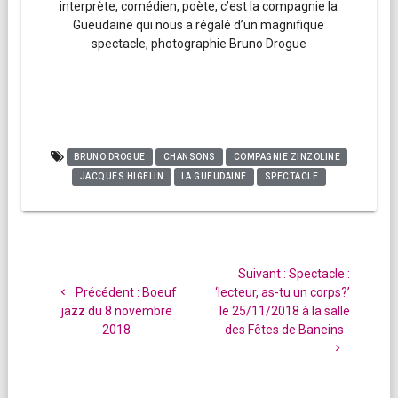
interprète, comédien, poète, c’est la compagnie la
Gueudaine qui nous a régalé d’un magnifique
spectacle, photographie Bruno Drogue
BRUNO DROGUE
CHANSONS
COMPAGNIE ZINZOLINE
JACQUES HIGELIN
LA GUEUDAINE
SPECTACLE
Navigation
de
Article
Suivant :
Spectacle :
l’article
Article
suivant
Précédent :
Boeuf
‘lecteur, as-tu un corps?’
précédent
:
jazz du 8 novembre
le 25/11/2018 à la salle
:
2018
des Fêtes de Baneins