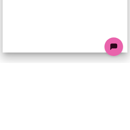
74 chemin de la Cacharde, 07130 Saint-Péray
Coordonnées GPS : 44.9338312 4.8318686