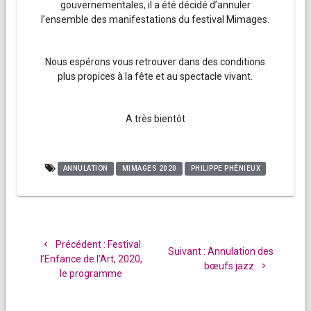
gouvernementales, il a été décidé d’annuler
l’ensemble des manifestations du festival Mimages.
Nous espérons vous retrouver dans des conditions
plus propices à la fête et au spectacle vivant.
A très bientôt
ANNULATION
MIMAGES 2020
PHILIPPE PHÉNIEUX
Navigation
de
Article
Précédent :
Festival
Article
Suivant :
Annulation des
l’article
précédent
l’Enfance de l’Art, 2020,
suivant
bœufs jazz
:
le programme
: