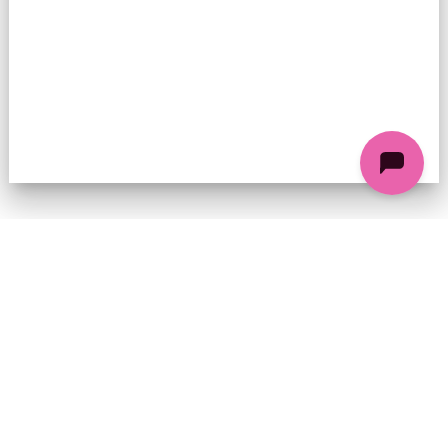
74 chemin de la Cacharde, 07130 Saint-Péray
Coordonnées GPS : 44.9338312 4.8318686