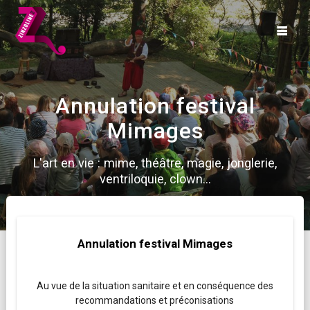
Skip
to
content
Annulation festival
Mimages
L'art en vie : mime, théâtre, magie, jonglerie,
ventriloquie, clown...
Annulation festival Mimages
Au vue de la situation sanitaire et en conséquence des
recommandations et préconisations