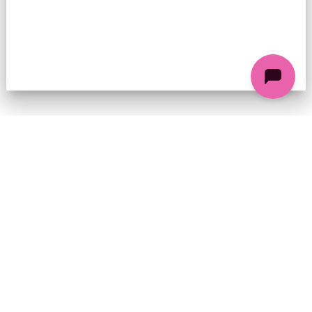
74 chemin de la Cacharde, 07130 Saint-Péray
Coordonnées GPS : 44.9338312 4.8318686
contact@ciezinzoline.org
+ 33 4 75 81 01 20