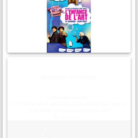
RESIDENCES ARTISTIQUES
Compagnies, artistes :
La Cacharde met à disposition ses deux salles pour créer et
(re)travailler vos propositions artistiques !
En savoir plus...