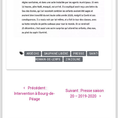
ARDÈCHE
DAUPHINÉ LIBÉRÉ
PRESSE
SAINT-
ROMAIN-DE-LERPS
ZINZOLINE
Navigation
de
Article
Précédent :
Article
Suivant :
Presse saison
l’article
précédent
Intervention à Bourg-de-
suivant
20 – 2019-2020
:
Péage
: