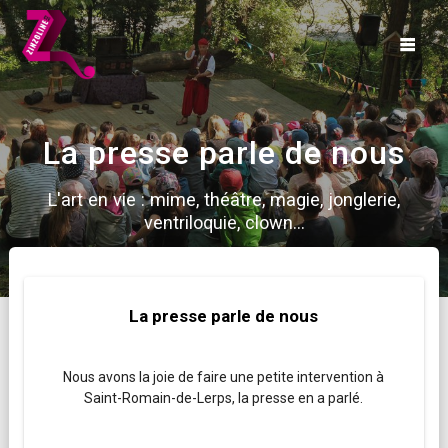
Skip
to
content
La presse parle de nous
L'art en vie : mime, théâtre, magie, jonglerie,
ventriloquie, clown...
La presse parle de nous
Nous avons la joie de faire une petite intervention à
Saint-Romain-de-Lerps, la presse en a parlé.