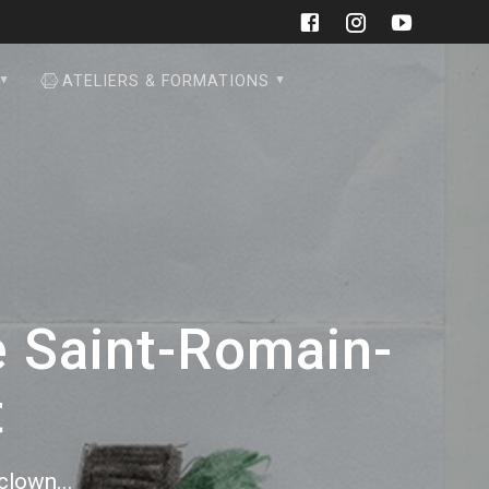
ATELIERS & FORMATIONS
e Saint-Romain-
t
 clown...