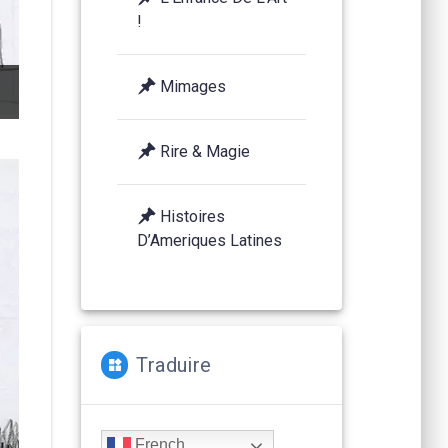
!
Dessins des enfants de l'école de Saint-Romain-
Des
Mimages
de-Lerps
de
Rire & Magie
Histoires
D’Ameriques Latines
Traduire
French