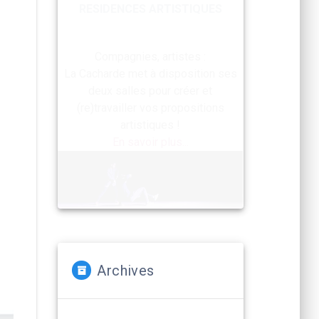
RESIDENCES ARTISTIQUES
Compagnies, artistes :
La Cacharde met à disposition ses
deux salles pour créer et
(re)travailler vos propositions
artistiques !
En savoir plus...
Archives
Archives