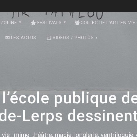
NZOLINE
FESTIVALS
COLLECTIF L’ART EN VIE
LES ACTUS
VIDEOS / PHOTOS
 l’école publique d
de-Lerps dessinen
 vie : mime, théâtre, magie, jonglerie, ventriloquie,