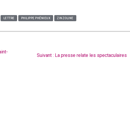
LETTRE
PHILIPPE PHÉNIEUX
ZINZOLINE
int-
Article
Suivant :
La presse relate les spectaculaires
suivant
: