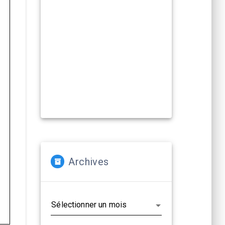
Compagnies, artistes :
La Cacharde met à disposition ses
deux salles pour créer et
(re)travailler vos propositions
artistiques !
En savoir plus...
Archives
Archives