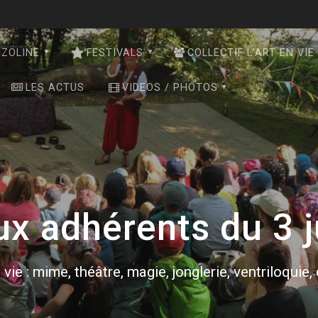
NZOLINE
FESTIVALS
COLLECTIF L’ART EN VIE
LES ACTUS
VIDEOS / PHOTOS
ux adhérents du 3 
 vie : mime, théâtre, magie, jonglerie, ventriloquie,