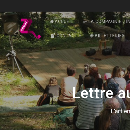
Skip
to
content
ACCUEIL
LA COMPAGNIE ZI
CONTACT
BILLETTERIES
Lettre a
L'art en