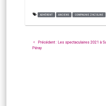
ADHÉRENT
ANCIENS
COMPAGNIE ZINZOLINE
Navigation
de
Article
Précédent :
Les spectaculaires 2021 à Sa
l’article
précédent
Péray
: