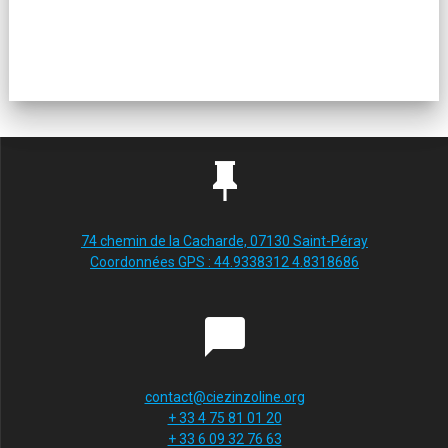
74 chemin de la Cacharde, 07130 Saint-Péray
Coordonnées GPS : 44.9338312 4.8318686
contact@ciezinzoline.org
+ 33 4 75 81 01 20
+ 33 6 09 32 76 63