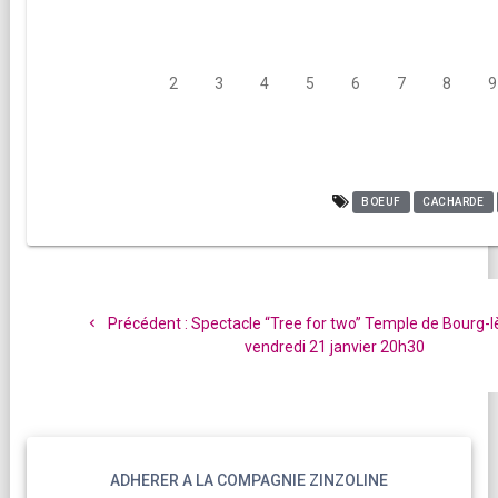
1
2
3
4
5
6
7
8
9
BOEUF
CACHARDE
Navigation
de
Article
Précédent :
Spectacle “Tree for two” Temple de Bourg-
l’article
précédent
vendredi 21 janvier 20h30
:
ADHERER A LA COMPAGNIE ZINZOLINE