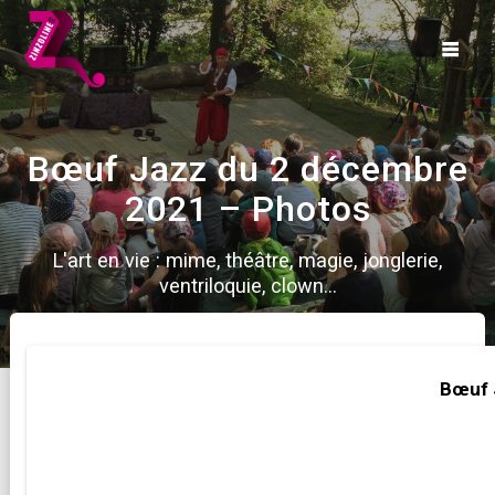
Skip
to
content
Bœuf Jazz du 2 décembre
2021 – Photos
L'art en vie : mime, théâtre, magie, jonglerie,
ventriloquie, clown...
Bœuf 