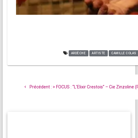
ARDÈCHE
ARTISTE
CAMILLE COLAS
Navigation
de
Article
Précédent :
> FOCUS : “L’Elixir Crestois” – Cie Zinzoline 
l’article
précédent
: