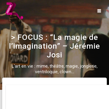
Skip
to
content
> FOCUS : “La magie de
l’imagination” – Jérémie
Josi
L'art en vie : mime, théâtre, magie, jonglerie,
ventriloquie, clown...