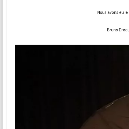
Nous avons eu le 
Bruno Drogue