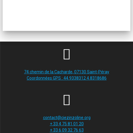
74 chemin de la Cacharde, 07130 Saint-Péray
Coordonnées GPS : 44.9338312 4.8318686
contact@ciezinzoline.org
+ 33 4 75 81 01 20
+ 33 6 09 32 76 63