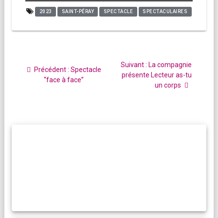
2023
SAINT-PÉRAY
SPECTACLE
SPECTACULAIRES
Navigation
de
Article
Suivant :
La compagnie
Article
Précédent :
Spectacle
l’article
suivant
présente Lecteur as-tu
précédent
“face à face”
:
un corps
: