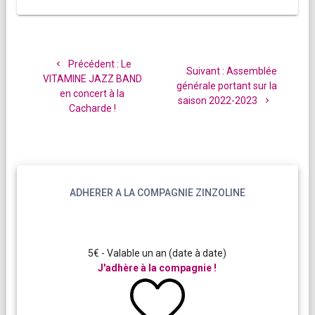
Navigation
de
Article
Précédent :
Le
Article
Suivant :
Assemblée
l’article
précédent
VITAMINE JAZZ BAND
suivant
générale portant sur la
:
en concert à la
:
saison 2022-2023
Cacharde !
ADHERER A LA COMPAGNIE ZINZOLINE
5€ - Valable un an (date à date)
J'adhère à la compagnie !