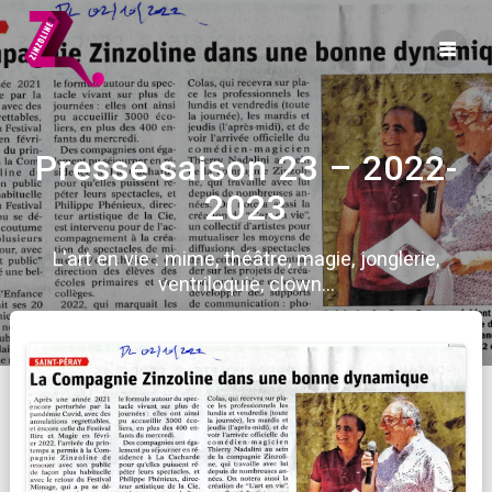
Skip
to
content
Presse saison 23 – 2022-
2023
L'art en vie : mime, théâtre, magie, jonglerie,
ventriloquie, clown...