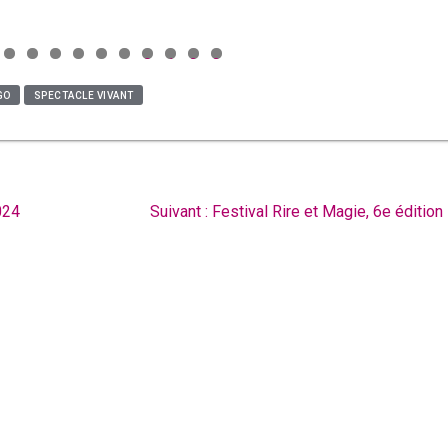
0
1
2
3
GO
SPECTACLE VIVANT
Article
024
Suivant :
Festival Rire et Magie, 6e édition
suivant
: