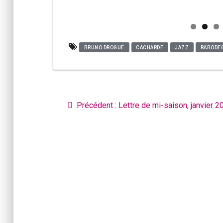
BRUNO DROGUE
CACHARDE
JAZZ
RABODE
Navigation
de
Article
Précédent :
Lettre de mi-saison, janvier 2
l’article
précédent
: