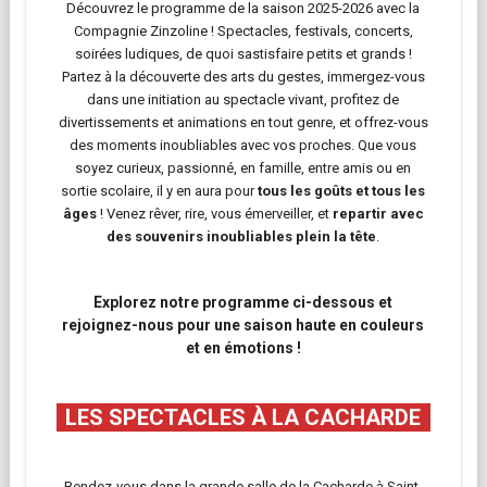
Découvrez le programme de la saison 2025-2026 avec la
Compagnie Zinzoline ! Spectacles, festivals, concerts,
soirées ludiques, de quoi sastisfaire petits et grands !
Partez à la découverte des arts du gestes, immergez-vous
dans une initiation au spectacle vivant, profitez de
divertissements et animations en tout genre, et offrez-vous
des moments inoubliables avec vos proches. Que vous
soyez curieux, passionné, en famille, entre amis ou en
sortie scolaire, il y en aura pour
tous les goûts et tous les
âges
! Venez rêver, rire, vous émerveiller, et
repartir avec
des souvenirs inoubliables plein la tête
.
Explorez notre programme ci-dessous et
rejoignez-nous pour une saison haute en couleurs
et en émotions !
LES SPECTACLES À LA CACHARDE
Rendez-vous dans la grande salle de la Cacharde à Saint-