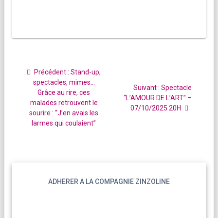
Navigation
de
Article
Précédent :
Stand-up,
l’article
précédent
spectacles, mimes…
Article
Suivant :
Spectacle
:
Grâce au rire, ces
suivant
“L’AMOUR DE L’ART” –
malades retrouvent le
:
07/10/2025 20H
sourire : “J’en avais les
larmes qui coulaient”
ADHERER A LA COMPAGNIE ZINZOLINE