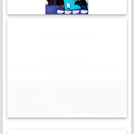
RESIDENCES ARTISTIQUES
Compagnies, artistes :
La Cacharde met à disposition ses deux salles pour créer et
(re)travailler vos propositions artistiques !
En savoir plus...