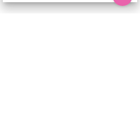
74 chemin de la Cacharde, 07130 Saint-Péray
Coordonnées GPS : 44.9338312 4.8318686
contact@ciezinzoline.org
+ 33 4 75 81 01 20
+ 33 6 09 32 76 63