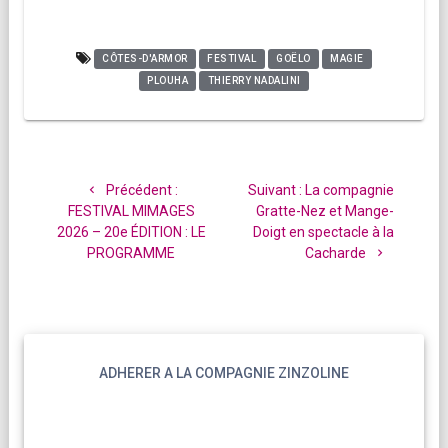
CÔTES-D'ARMOR
FESTIVAL
GOËLO
MAGIE
PLOUHA
THIERRY NADALINI
Navigation
de
Article
Article
Précédent :
Suivant :
La compagnie
l’article
précédent
suivant
FESTIVAL MIMAGES
Gratte-Nez et Mange-
:
:
2026 – 20e ÉDITION : LE
Doigt en spectacle à la
PROGRAMME
Cacharde
ADHERER A LA COMPAGNIE ZINZOLINE