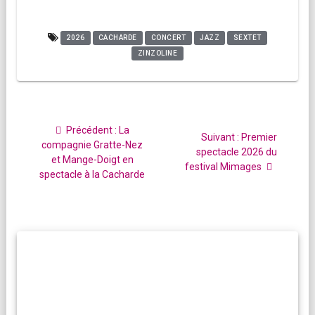
2026
CACHARDE
CONCERT
JAZZ
SEXTET
ZINZOLINE
Navigation
de
Article
Précédent :
La
Article
Suivant :
Premier
l’article
précédent
compagnie Gratte-Nez
suivant
spectacle 2026 du
:
et Mange-Doigt en
:
festival Mimages
spectacle à la Cacharde