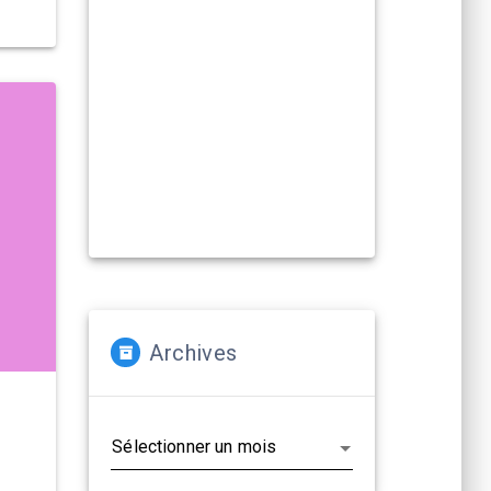
Compagnies, artistes :
La Cacharde met à disposition ses
deux salles pour créer et
(re)travailler vos propositions
artistiques !
En savoir plus...
Archives
Archives