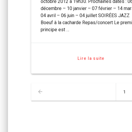
octobre 2012 à 19h30. Prochaines dates : 0
décembre – 10 janvier – 07 février – 14 mar
04 avril – 06 juin – 04 juillet SOIRÉES JAZZ
Boeuf à la cacharde Repas/concert Le prem
principe est …
Lire la suite
Navigation
Pag
1
des
articles