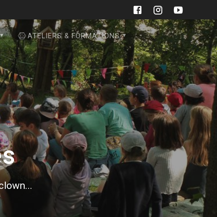
ATELIERS & FORMATIONS
es
 clown...