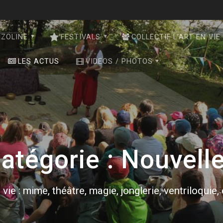
NZOLINE
FESTIVALS
COLLECTIF L’ART EN VIE
LES ACTUS
VIDEOS / PHOTOS
atégorie :
Nouvell
 vie : mime, théâtre, magie, jonglerie, ventriloquie,