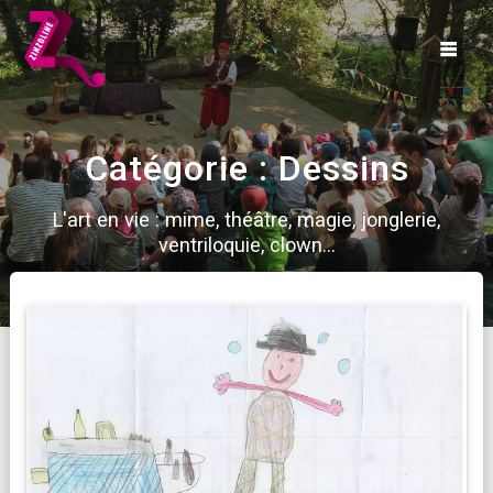
Skip
to
content
Catégorie :
Dessins
L'art en vie : mime, théâtre, magie, jonglerie,
ventriloquie, clown...