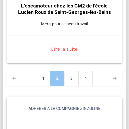
L’escamoteur chez les CM2 de l’école
Lucien Roux de Saint-Georges-lès-Bains
Merci pour ce beau travail
Lire la suite
Navigation
Page
Page
Page
Page
1
2
3
4
des
articles
ADHERER A LA COMPAGNIE ZINZOLINE