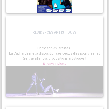
RESIDENCES ARTISTIQUES
Compagnies, artistes :
La Cacharde met à disposition ses deux salles pour créer et
(re)travailler vos propositions artistiques !
En savoir plus...