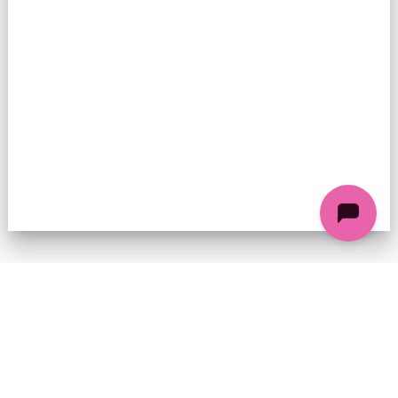
74 chemin de la Cacharde, 07130 Saint-Péray
Coordonnées GPS : 44.9338312 4.8318686