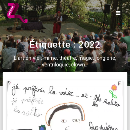
Skip
to
content
Étiquette :
2022
L'art en vie : mime, théâtre, magie, jonglerie,
ventriloquie, clown...