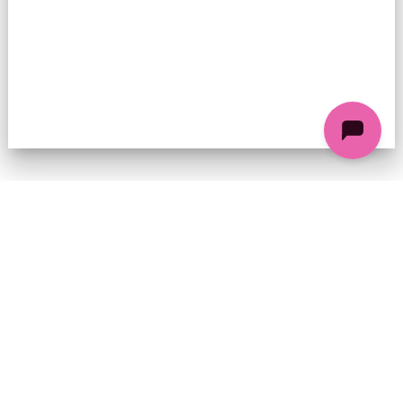
74 chemin de la Cacharde, 07130 Saint-Péray
Coordonnées GPS : 44.9338312 4.8318686