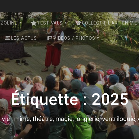
NZOLINE
FESTIVALS
COLLECTIF L’ART EN VIE
LES ACTUS
VIDEOS / PHOTOS
Étiquette :
2025
 vie : mime, théâtre, magie, jonglerie, ventriloquie,