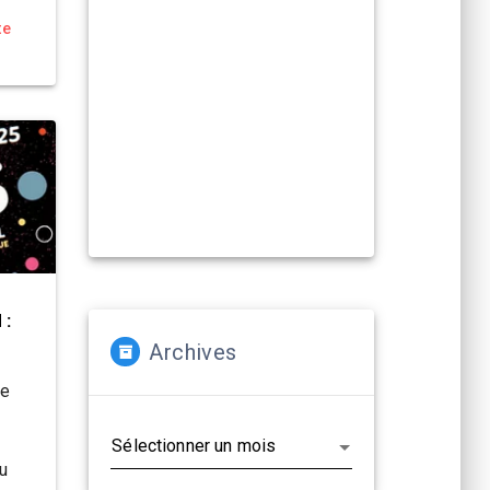
Compagnies, artistes :
te
La Cacharde met à disposition ses
deux salles pour créer et
(re)travailler vos propositions
artistiques !
En savoir plus...
 :
Archives
ée
Archives
u