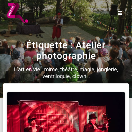
Skip
to
content
Étiquette :
Atelier
photographie
L'art en vie : mime, théâtre, magie, jonglerie,
ventriloquie, clown...