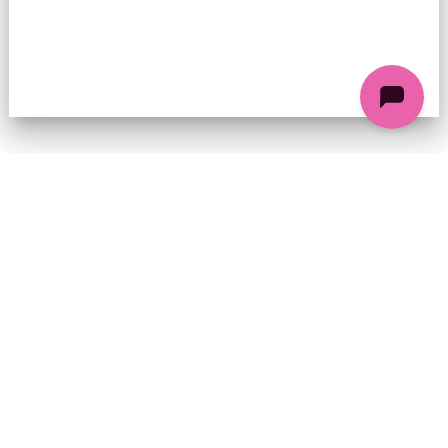
74 chemin de la Cacharde, 07130 Saint-Péray
Coordonnées GPS : 44.9338312 4.8318686
contact@ciezinzoline.org
+ 33 4 75 81 01 20