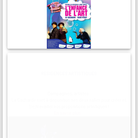
RESIDENCES ARTISTIQUES
Compagnies, artistes :
La Cacharde met à disposition ses deux salles pour créer et
(re)travailler vos propositions artistiques !
En savoir plus...