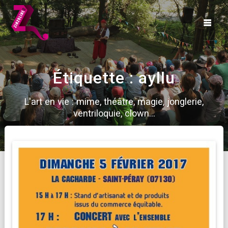
Skip
to
content
Étiquette :
ayllu
L'art en vie : mime, théâtre, magie, jonglerie,
ventriloquie, clown...