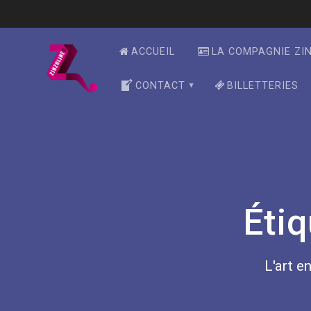
Skip
to
content
ACCUEIL
LA COMPAGNIE ZI
CONTACT
BILLETTERIES
Étiq
L'art en