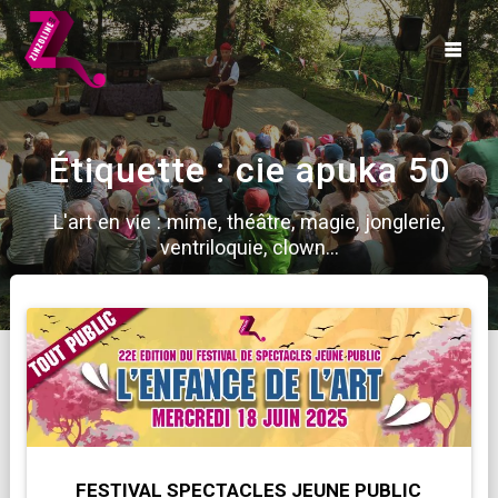
Skip
to
content
Étiquette :
cie apuka 50
L'art en vie : mime, théâtre, magie, jonglerie,
ventriloquie, clown...
FESTIVAL SPECTACLES JEUNE PUBLIC