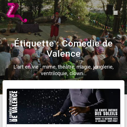
Skip
to
content
Étiquette :
Comedie de
Valence
L'art en vie : mime, théâtre, magie, jonglerie,
ventriloquie, clown...