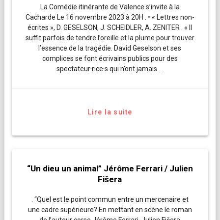
La Comédie itinérante de Valence s’invite à la
Cacharde Le 16 novembre 2023 à 20H . • « Lettres non-
écrites », D. GESELSON, J. SCHEIDLER, A. ZENITER . « Il
suffit parfois de tendre l’oreille et la plume pour trouver
l’essence de la tragédie. David Geselson et ses
complices se font écrivains publics pour des
spectateur·rice·s qui n’ont jamais …
Lire la suite
“Un dieu un animal” Jérôme Ferrari / Julien
Fišera
. “Quel est le point commun entre un mercenaire et
une cadre supérieure? En mettant en scène le roman
de l’auteur corse Jérôme Ferrari, Julien Fišera