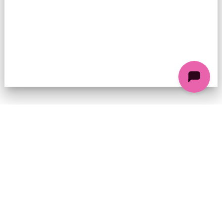
74 chemin de la Cacharde, 07130 Saint-Péray
Coordonnées GPS : 44.9338312 4.8318686